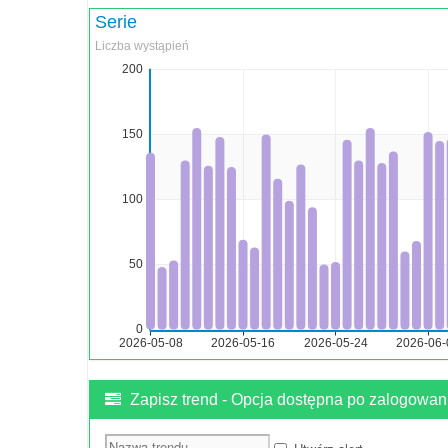
Zapisz trend - Opcja dostępna po zalogowan
Nazwa